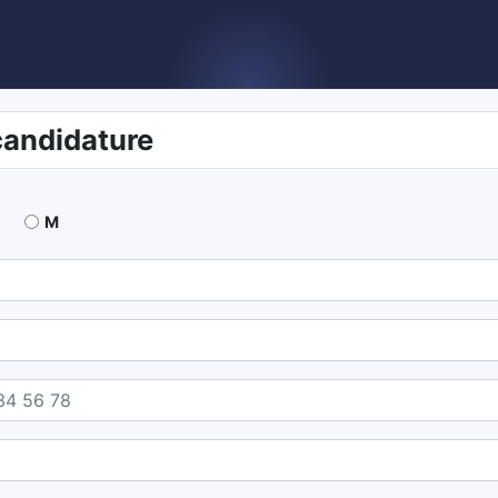
candidature
M